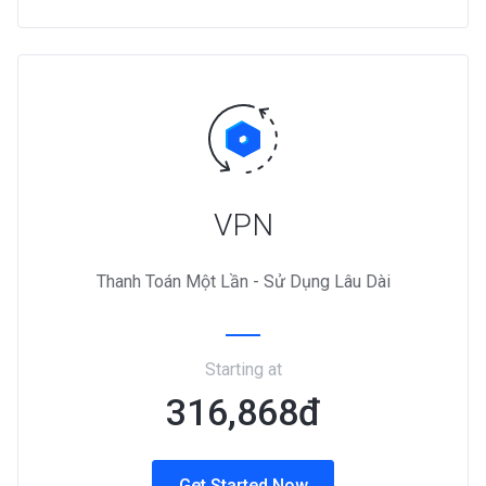
VPN
Thanh Toán Một Lần - Sử Dụng Lâu Dài
Starting at
316,868đ
Get Started Now