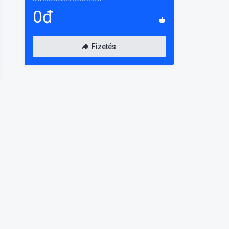
0đ
Fizetés