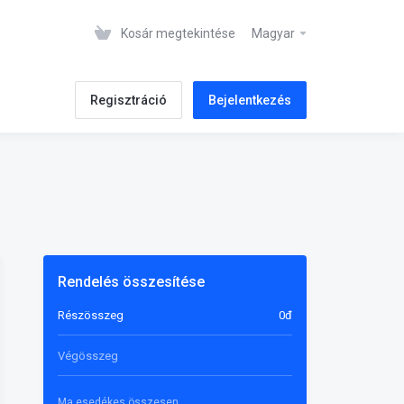
Kosár megtekintése
Magyar
Regisztráció
Bejelentkezés
Rendelés összesítése
Részösszeg
0đ
Végösszeg
Ma esedékes összesen