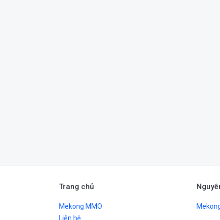
Trang chủ
Nguyê
Mekong MMO
Mekong
Liên hệ