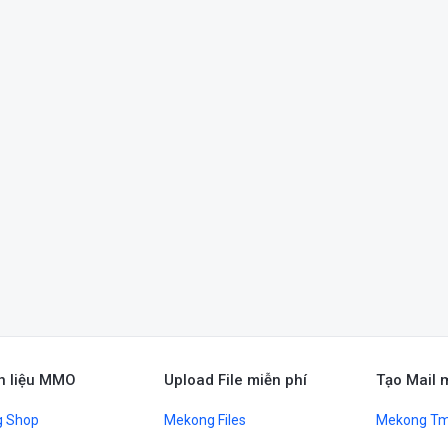
n liệu MMO
Upload File miễn phí
Tạo Mail 
 Shop
Mekong Files
Mekong Tm